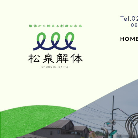
Tel.
08
HOM