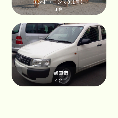
ユンボ（コンマ0.1号）
1台
一般車両
4台