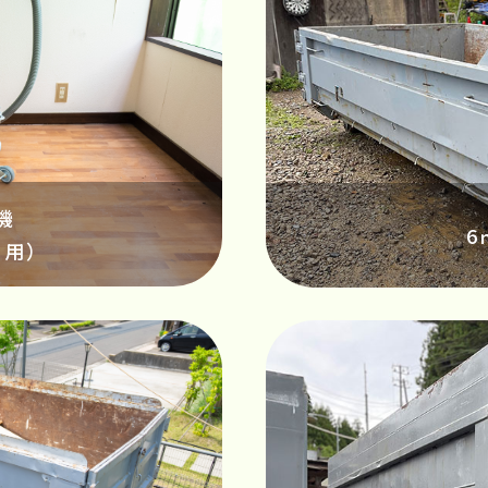
機
6
ト用）