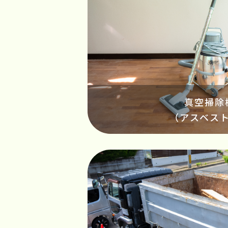
真空掃除
（アスベス