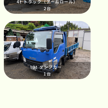
4t トラック（アームロール）
2台
3t ダンプカー
1台