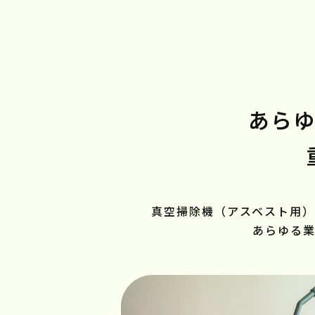
あら
真空掃除機（アスベスト用）
あらゆる